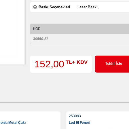
Baskı Seçenekleri
Lazer Baskı,
KOD
39550-Sİ
152,00
TL+ KDV
Teklif İste
253083
yonlu Metal Çakı
Led El Feneri