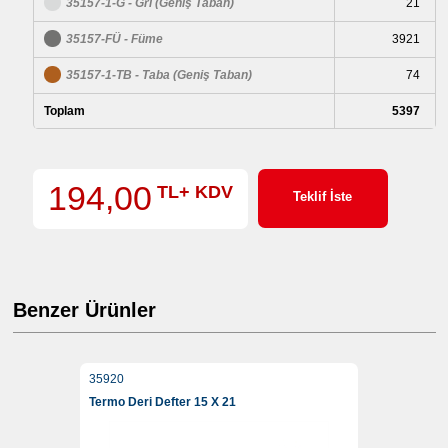
35157-1-G - Gri (Geniş Taban)
21
35157-FÜ - Füme
3921
35157-1-TB - Taba (Geniş Taban)
74
Toplam
5397
194,00
TL+ KDV
Teklif İste
Benzer Ürünler
35920
Termo Deri Defter 15 X 21