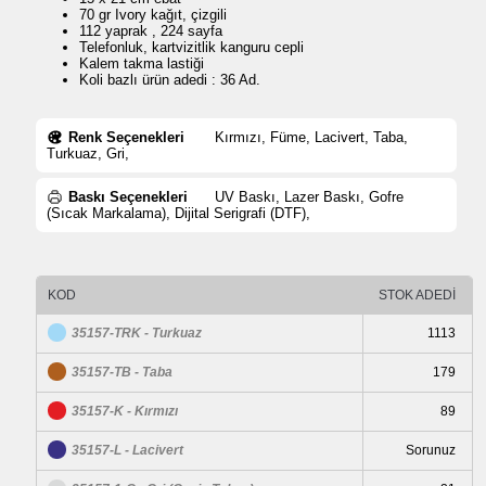
70 gr Ivory kağıt, çizgili
112 yaprak , 224 sayfa
Telefonluk, kartvizitlik kanguru cepli
Kalem takma lastiği
Koli bazlı ürün adedi : 36 Ad.
Renk Seçenekleri
Kırmızı, Füme, Lacivert, Taba,
Turkuaz, Gri,
Baskı Seçenekleri
UV Baskı, Lazer Baskı, Gofre
(Sıcak Markalama), Dijital Serigrafi (DTF),
KOD
STOK ADEDİ
35157-TRK - Turkuaz
1113
35157-TB - Taba
179
35157-K - Kırmızı
89
35157-L - Lacivert
Sorunuz