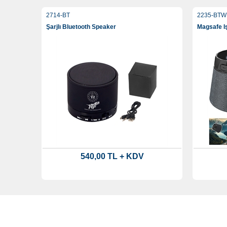
2714-BT
2235-BTW
Şarjlı Bluetooth Speaker
Magsafe Iş
540,00 TL + KDV