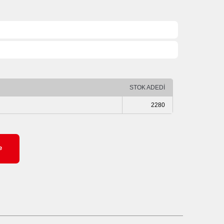
STOK ADEDİ
2280
e