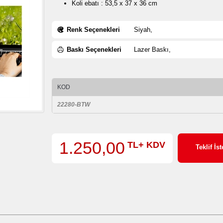
Koli ebatı : 53,5 x 37 x 36 cm
Renk Seçenekleri
Siyah,
Baskı Seçenekleri
Lazer Baskı,
KOD
22280-BTW
1.250,00
TL+ KDV
Teklif İst