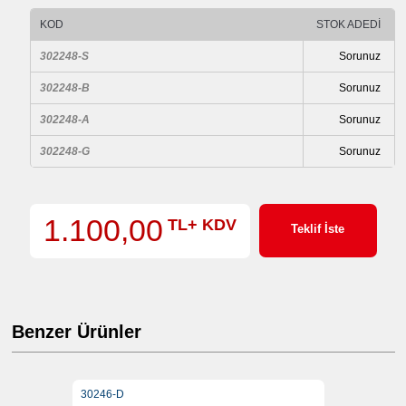
KOD
STOK ADEDİ
302248-S
Sorunuz
302248-B
Sorunuz
302248-A
Sorunuz
302248-G
Sorunuz
1.100,00
TL+ KDV
Teklif İste
Benzer Ürünler
30246-D