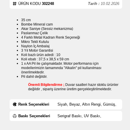
ÜRÜN KODU
302248
Tarih :
10.02.2026
35 cm
Bombe Mineral cam
Akar Saniye (Sessiz mekanizma)
Paslanmaz Çelik
4 Farklı Metal Kadran Renk Seçeneği
Mikro Tekli Kutulu
Naylon İç Ambalaj
3 Yıl Motor Garantisi
Koli bazlı ürün adedi : 10
Koli ebatı : 37,5 x 38,5 x 59 cm
1 x AA Pil ile çalışmaktadır. Motor performansı için
modellerimizin tamamında "Alkalin" pil kullanılması
önerilmektedir.
Pil dahil değildir.
Önemli Bilgilendirme ;
Duvar saatleri hazır stoklu ürünler
değildir , sipariş üzerine üretim gerçekleştirilmektedir.
Renk Seçenekleri
Siyah, Beyaz, Altın Rengi, Gümüş,
Baskı Seçenekleri
Serigraf Baskı, UV Baskı,