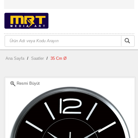
Ana Sayfa
/
Saatler
/
35 Cm Ø
Resmi Büyüt