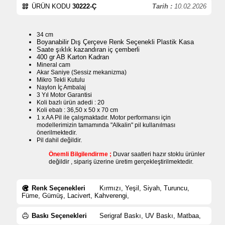
ÜRÜN KODU
30222-Ç
Tarih :
10.02.2026
34 cm
Boyanabilir Dış Çerçeve Renk Seçenekli Plastik Kasa
Saate şıklık kazandıran iç çemberli
400 gr AB Karton Kadran
Mineral cam
Akar Saniye (Sessiz mekanizma)
Mikro Tekli Kutulu
Naylon İç Ambalaj
3 Yıl Motor Garantisi
Koli bazlı ürün adedi : 20
Koli ebatı : 36,50 x 50 x 70 cm
1 x AA Pil ile çalışmaktadır. Motor performansı için
modellerimizin tamamında "Alkalin" pil kullanılması
önerilmektedir.
Pil dahil değildir.
Önemli Bilgilendirme ;
Duvar saatleri hazır stoklu ürünler
değildir , sipariş üzerine üretim gerçekleştirilmektedir.
Renk Seçenekleri
Kırmızı, Yeşil, Siyah, Turuncu,
Füme, Gümüş, Lacivert, Kahverengi,
Baskı Seçenekleri
Serigraf Baskı, UV Baskı, Matbaa,