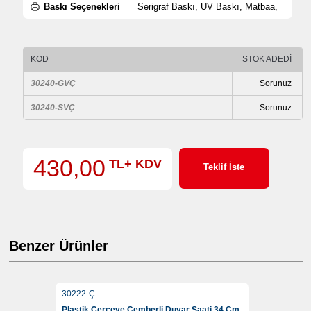
Baskı Seçenekleri
Serigraf Baskı, UV Baskı, Matbaa,
KOD
STOK ADEDİ
30240-GVÇ
Sorunuz
30240-SVÇ
Sorunuz
430,00
TL+ KDV
Teklif İste
Benzer Ürünler
30222-Ç
Plastik Çerçeve Çemberli Duvar Saati 34 Cm