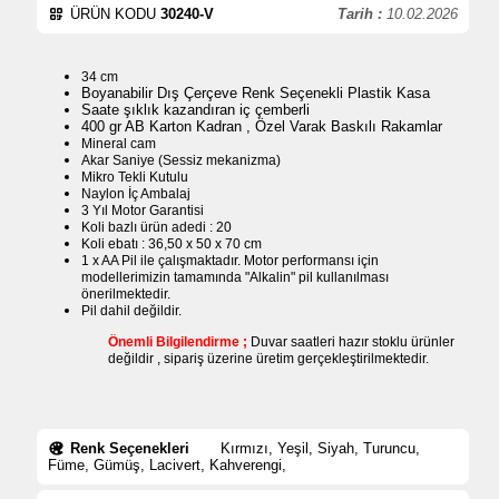
ÜRÜN KODU
30240-V
Tarih :
10.02.2026
34 cm
Boyanabilir Dış Çerçeve Renk Seçenekli Plastik Kasa
Saate şıklık kazandıran iç çemberli
400 gr AB Karton Kadran , Özel Varak Baskılı Rakamlar
Mineral cam
Akar Saniye (Sessiz mekanizma)
Mikro Tekli Kutulu
Naylon İç Ambalaj
3 Yıl Motor Garantisi
Koli bazlı ürün adedi : 20
Koli ebatı : 36,50 x 50 x 70 cm
1 x AA Pil ile çalışmaktadır. Motor performansı için
modellerimizin tamamında "Alkalin" pil kullanılması
önerilmektedir.
Pil dahil değildir.
Önemli Bilgilendirme ;
Duvar saatleri hazır stoklu ürünler
değildir , sipariş üzerine üretim gerçekleştirilmektedir.
Renk Seçenekleri
Kırmızı, Yeşil, Siyah, Turuncu,
Füme, Gümüş, Lacivert, Kahverengi,