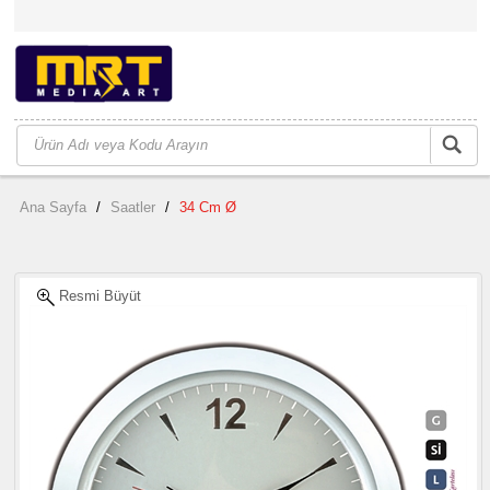
Ana Sayfa
/
Saatler
/
34 Cm Ø
Resmi Büyüt