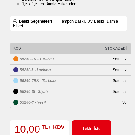
1,5 x 1,5 cm Damla Etiket alanı
Baskı Seçenekleri
Tampon Baskı, UV Baskı, Damla
Etiket,
KOD
STOK ADEDİ
55260-TR - Turuncu
Sorunuz
55260-L - Lacivert
Sorunuz
55260-TRK - Turkuaz
Sorunuz
55260-Sİ - Siyah
Sorunuz
55260-Y - Yeşil
38
10,00
TL+ KDV
Teklif İste