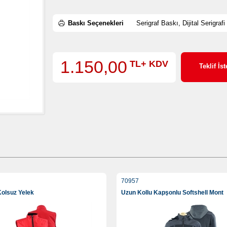
Baskı Seçenekleri
Serigraf Baskı, Dijital Serigrafi
1.150,00
TL+ KDV
Teklif İst
70957
Kolsuz Yelek
Uzun Kollu Kapşonlu Softshell Mont