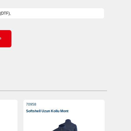
 (DTF),
e
70958
Softshell Uzun Kollu Mont