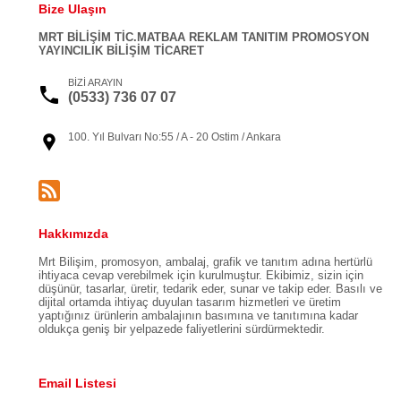
Bize Ulaşın
MRT BİLİŞİM TİC.MATBAA REKLAM TANITIM PROMOSYON
YAYINCILIK BİLİŞİM TİCARET
BİZİ ARAYIN
(0533) 736 07 07
100. Yıl Bulvarı No:55 / A - 20 Ostim / Ankara
Hakkımızda
Mrt Bilişim, promosyon, ambalaj, grafik ve tanıtım adına hertürlü
ihtiyaca cevap verebilmek için kurulmuştur. Ekibimiz, sizin için
düşünür, tasarlar, üretir, tedarik eder, sunar ve takip eder. Basılı ve
dijital ortamda ihtiyaç duyulan tasarım hizmetleri ve üretim
yaptığınız ürünlerin ambalajının basımına ve tanıtımına kadar
oldukça geniş bir yelpazede faliyetlerini sürdürmektedir.
Email Listesi