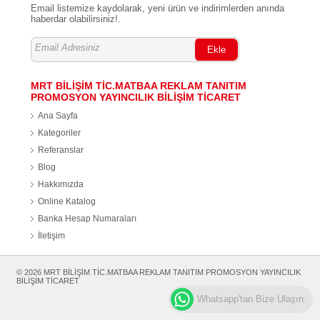
Email listemize kaydolarak, yeni ürün ve indirimlerden anında
haberdar olabilirsiniz!.
Ekle
MRT BİLİŞİM TİC.MATBAA REKLAM TANITIM
PROMOSYON YAYINCILIK BİLİŞİM TİCARET
Ana Sayfa
Kategoriler
Referanslar
Blog
Hakkımızda
Online Katalog
Banka Hesap Numaraları
İletişim
© 2026 MRT BİLİŞİM TİC.MATBAA REKLAM TANITIM PROMOSYON YAYINCILIK
BİLİŞİM TİCARET
Whatsapp'tan Bize Ulaşın.
Web Tasarım